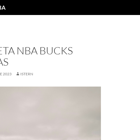
NBA
ETA NBA BUCKS
AS
E 2023
ISTERN