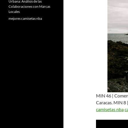
Urbana: Análisis de las
Colaboraciones con Marcas
Locales
mejores camisetas nba
MIN 46 | Comenz
Caracas. MIN 8 
camisetas nba
c