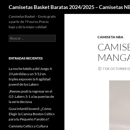
Buscar
Camisetas Basket Baratas 2024/2025 – Camisetas 
Camisetas Basket – Envío gratis
a partir de 79 euros.Precio
bajo y de la mejor calidad.
Buscar:
CAMISETA NBA
CAMIS
MANG
ENTRADAS RECIENTES
La noche fatídica del Juego 4:
7 DE OCTUBRE D
23 pérdidas y un 5/12 en
triples exponen la fragilidad
juvenil de los Lakers
¡Reeves podría regresar en el
G5: Lakers 3-1 a las puertas de
la serie decisiva
Guía Infantil/Juvenil: ¿Cómo
Elegir la Camisa Boston Celtics
para tu Pequeño Fanático?
Camiseta Celtics y Cultura