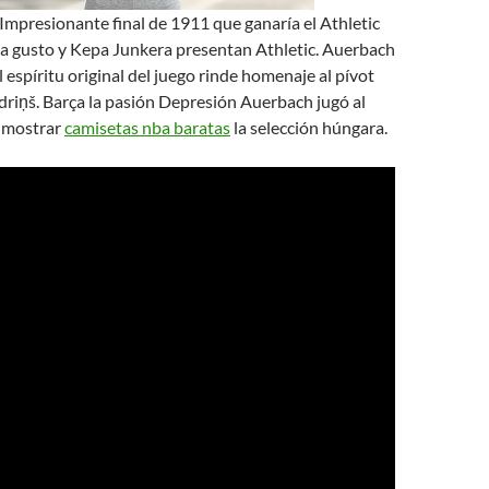
Impresionante final de 1911 que ganaría el Athletic
Da gusto y Kepa Junkera presentan Athletic. Auerbach
l espíritu original del juego rinde homenaje al pívot
driņš. Barça la pasión Depresión Auerbach jugó al
 mostrar
camisetas nba baratas
la selección húngara.