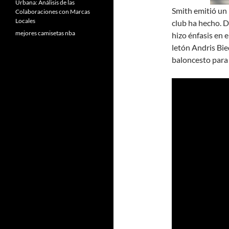
Urbana: Análisis de las
Smith emitió un 
Colaboraciones con Marcas
Locales
club ha hecho. 
mejores camisetas nba
hizo énfasis en e
letón Andris Bie
baloncesto para