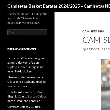
Buscar
Camisetas Basket Baratas 2024/2025 – Camisetas 
Camisetas Basket – Envío gratis
a partir de 79 euros.Precio
bajo y de la mejor calidad.
Buscar:
CAMISETA NBA
CAMIS
7 DE OCTUBRE D
ENTRADAS RECIENTES
La noche fatídica del Juego 4:
23 pérdidas y un 5/12 en
triples exponen la fragilidad
juvenil de los Lakers
¡Reeves podría regresar en el
G5: Lakers 3-1 a las puertas de
la serie decisiva
Guía Infantil/Juvenil: ¿Cómo
Elegir la Camisa Boston Celtics
para tu Pequeño Fanático?
Camiseta Celtics y Cultura