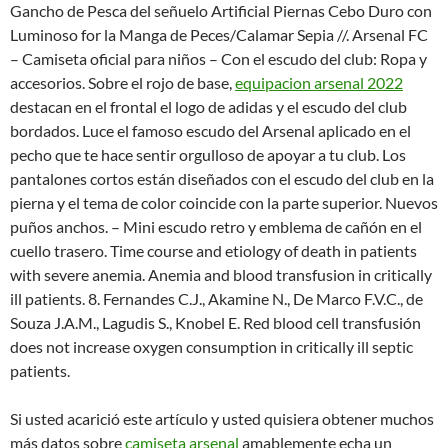
Gancho de Pesca del señuelo Artificial Piernas Cebo Duro con
Luminoso for la Manga de Peces/Calamar Sepia //. Arsenal FC
– Camiseta oficial para niños – Con el escudo del club: Ropa y
accesorios. Sobre el rojo de base,
equipacion arsenal 2022
destacan en el frontal el logo de adidas y el escudo del club
bordados. Luce el famoso escudo del Arsenal aplicado en el
pecho que te hace sentir orgulloso de apoyar a tu club. Los
pantalones cortos están diseñados con el escudo del club en la
pierna y el tema de color coincide con la parte superior. Nuevos
puños anchos. – Mini escudo retro y emblema de cañón en el
cuello trasero. Time course and etiology of death in patients
with severe anemia. Anemia and blood transfusion in critically
ill patients. 8. Fernandes C.J., Akamine N., De Marco F.V.C., de
Souza J.A.M., Lagudis S., Knobel E. Red blood cell transfusión
does not increase oxygen consumption in critically ill septic
patients.
Si usted acarició este artículo y usted quisiera obtener muchos
más datos sobre
camiseta arsenal
amablemente echa un