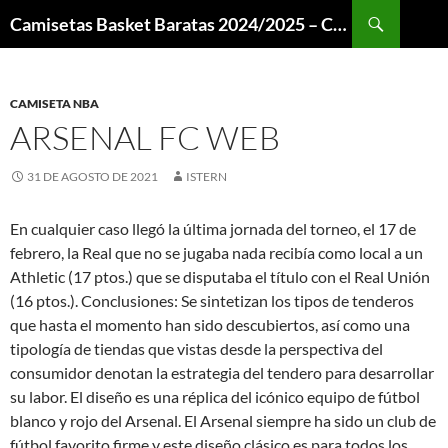
Buscar
Camisetas Basket Baratas 2024/2025 – Camisetas NBA
SALTAR
AL
CONTENIDO
CAMISETA NBA
ARSENAL FC WEB
31 DE AGOSTO DE 2021
ISTERN
En cualquier caso llegó la última jornada del torneo, el 17 de
febrero, la Real que no se jugaba nada recibía como local a un
Athletic (17 ptos.) que se disputaba el título con el Real Unión
(16 ptos.). Conclusiones: Se sintetizan los tipos de tenderos
que hasta el momento han sido descubiertos, así como una
tipología de tiendas que vistas desde la perspectiva del
consumidor denotan la estrategia del tendero para desarrollar
su labor. El diseño es una réplica del icónico equipo de fútbol
blanco y rojo del Arsenal. El Arsenal siempre ha sido un club de
fútbol favorito firme y este diseño clásico es para todos los